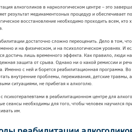
тация алкоголиков в наркологическом центре – это заверш
яет результат медикаментозных процедур и обеспечивает п
гическое восстановление необходимо проходить всем, кто х
а.
абилитации достаточно сложно переоценить. Дело в том, чт
менно и на физическом, и на психологическом уровнях. И е
тся достичь лишь временного эффекта. Как правило, люди н
адежная защита от срыва. Однако ни о какой ремиссии и реч
а. Именно с ней и борется реабилитационная программа. Во
тать внутренние проблемы, переживания, детские травмы, а
выми ситуациями, не прибегая к алкоголю.
 с психотерапевтами в реабилитационном центре для алкого
ые сеансы необходимы для того, чтобы человек научился п
ивать им.
оды реабилитации алкоголико