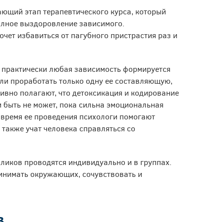
ающий этап терапевтического курса, который
олное выздоровление зависимого.
очет избавиться от пагубного пристрастия раз и
о практически любая зависимость формируется
сли проработать только одну ее составляющую,
аивно полагают, что детоксикация и кодирование
и быть не может, пока сильна эмоциональная
 время ее проведения психологи помогают
 также учат человека справляться со
ликов проводятся индивидуально и в группах.
ринимать окружающих, сочувствовать и
в