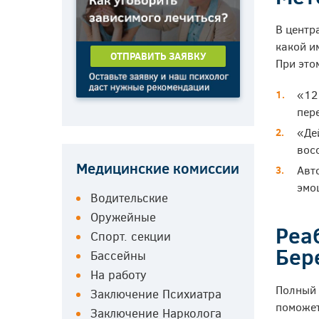
В центр
какой и
ОТПРАВИТЬ ЗАЯВКУ
При это
«12
пер
«Де
вос
Медицинские комиссии
Авт
эмо
Водительские
Оружейные
Реа
Спорт. секции
Бер
Бассейны
На работу
Полный 
Заключение Психиатра
поможет
Заключение Нарколога