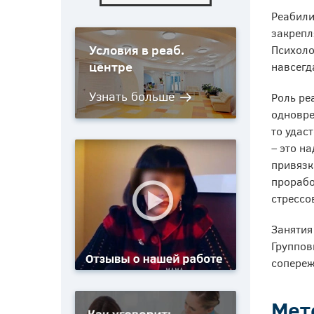
Реабили
закрепл
Условия в реаб.
Психоло
центре
навсегд
Роль ре
одновре
то удас
– это н
привязк
прорабо
стрессо
Занятия
Группов
сопереж
Мет