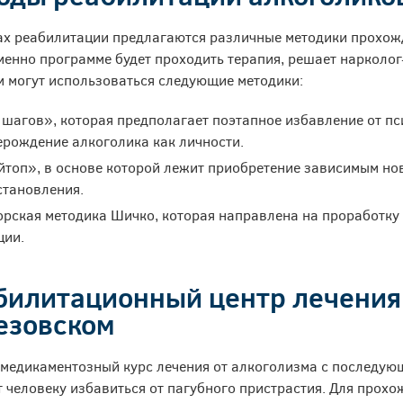
ах реабилитации предлагаются различные методики прохож
менно программе будет проходить терапия, решает нарколог
м могут использоваться следующие методики:
 шагов», которая предполагает поэтапное избавление от пс
ерождение алкоголика как личности.
йтоп», в основе которой лежит приобретение зависимым но
становления.
орская методика Шичко, которая направлена на проработку 
ции.
билитационный центр лечения 
езовском
медикаментозный курс лечения от алкоголизма с последую
 человеку избавиться от пагубного пристрастия. Для прохо