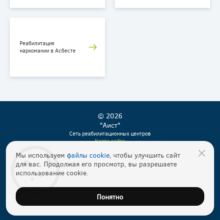
Реабилитация
наркомании в Асбесте
© 2026
"Аист"
Сеть реабилитационных центров
Карта сайта
Мы используем
файлы cookie
, чтобы улучшить сайт
Бесплатно по России
для вас. Продолжая его просмотр, вы разрешаете
8 800 600-32-45
использование cookie.
info@viprehab.org
Понятно
Прошу перезвонить